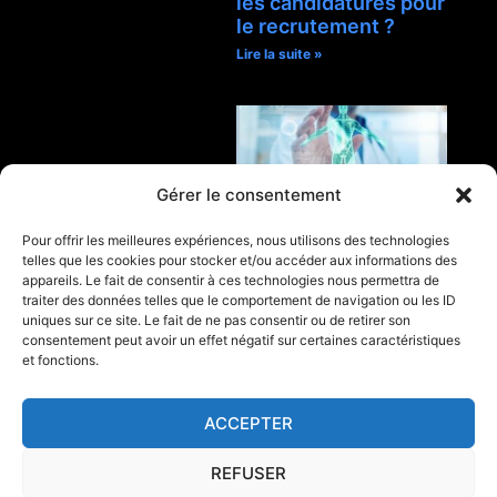
les candidatures pour
le recrutement ?
Lire la suite »
Gérer le consentement
Pour offrir les meilleures expériences, nous utilisons des technologies
Quels sont les
telles que les cookies pour stocker et/ou accéder aux informations des
Changements que
appareils. Le fait de consentir à ces technologies nous permettra de
l’IA va Apporter au
traiter des données telles que le comportement de navigation ou les ID
Monde du Travail d’ici
uniques sur ce site. Le fait de ne pas consentir ou de retirer son
2030 ?
consentement peut avoir un effet négatif sur certaines caractéristiques
et fonctions.
Lire la suite »
ACCEPTER
REFUSER